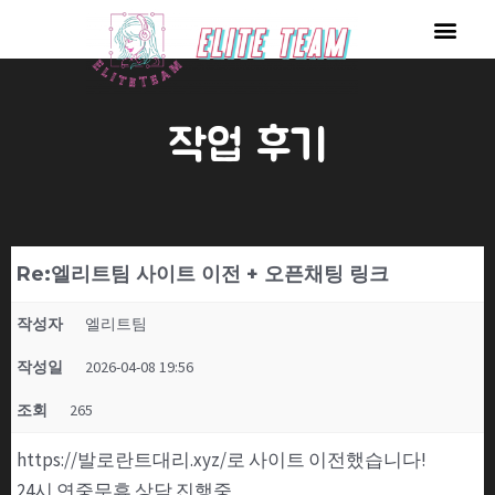
콘
Men
텐
츠
로
작업 후기
건
너
뛰
기
Re:엘리트팀 사이트 이전 + 오픈채팅 링크
작성자
엘리트팀
작성일
2026-04-08 19:56
조회
265
https://발로란트대리.xyz/로 사이트 이전했습니다!
24시 연중무휴 상담 진행중