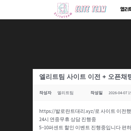
콘
엘리
텐
츠
로
건
너
뛰
기
엘리트팀 사이트 이전 + 오픈채
작성자
엘리트팀
작성일
2026-04-07 1
https://발로란트대리.xyz/로 사이트 이전
24시 연중무휴 상담 진행중
5~10퍼센트 할인 이벤트 진행중입니다 편하