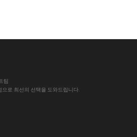
트팀
럼으로 최선의 선택을 도와드립니다.