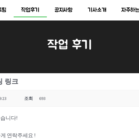
트팀
작업후기
공지사항
기사소개
자주하
작업 후기
팅 링크
9:23
조회
693
했습니다!
게 연락주세요 !