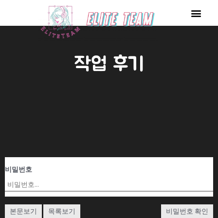
콘
Men
텐
츠
로
작업 후기
건
너
뛰
기
비밀번호
본문보기
목록보기
비밀번호 확인