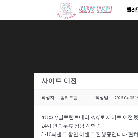
콘
엘리
텐
츠
로
건
너
뛰
기
사이트 이전
작성자
엘리트팀
작성일
2026-04-06 1
https://발로란트대리.xyz/로 사이트 이전
24시 연중무휴 상담 진행중
5~10퍼센트 할인 이벤트 진행중입니다 편하