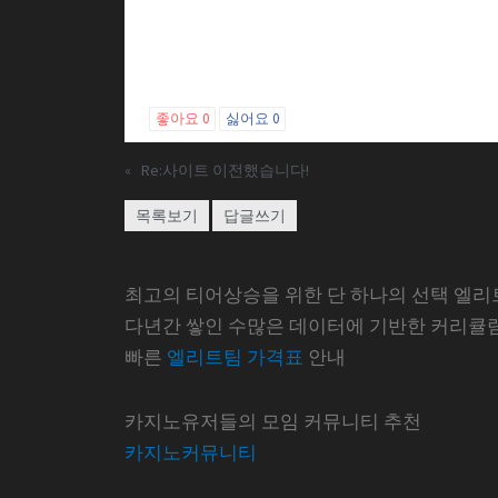
좋아요
0
싫어요
0
«
Re:사이트 이전했습니다!
목록보기
답글쓰기
최고의 티어상승을 위한 단 하나의 선택 엘리
다년간 쌓인 수많은 데이터에 기반한 커리큘
빠른
엘리트팀 가격표
안내
카지노유저들의 모임 커뮤니티 추천
카지노커뮤니티