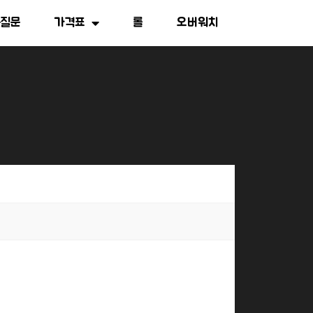
는질문
가격표
롤
오버워치