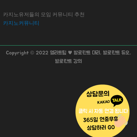
카지노유저들의 모임 커뮤니티 추천
카지노커뮤니티
Copyright © 2022 엘리트팀 ♥ 발로란트 대리, 발로란트 듀오,
발로란트 강의