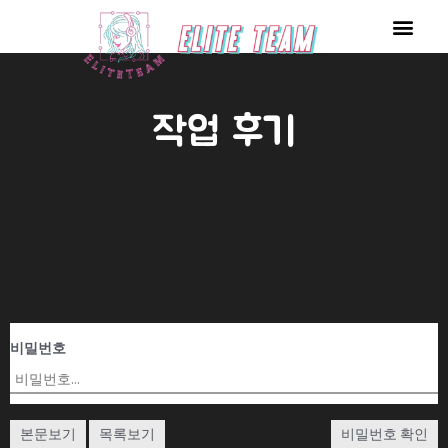
콘
Men
텐
츠
로
작업 후기
건
너
뛰
기
비밀번호
본문보기
목록보기
비밀번호 확인