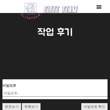
콘
Men
텐
츠
로
작업 후기
건
너
뛰
기
비밀번호
본문보기
목록보기
비밀번호 확인