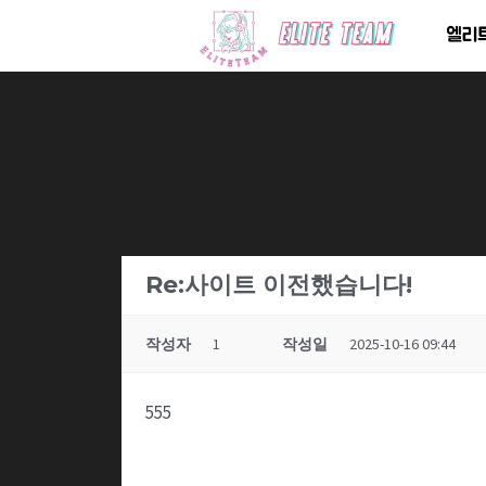
콘
엘리
텐
츠
로
건
너
뛰
기
Re:사이트 이전했습니다!
작성자
1
작성일
2025-10-16 09:44
555