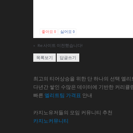
좋아요
0
싫어요
0
«
Re:사이트 이전했습니다!
목록보기
답글쓰기
최고의 티어상승을 위한 단 하나의 선택 엘리
다년간 쌓인 수많은 데이터에 기반한 커리큘
빠른
엘리트팀 가격표
안내
카지노유저들의 모임 커뮤니티 추천
카지노커뮤니티