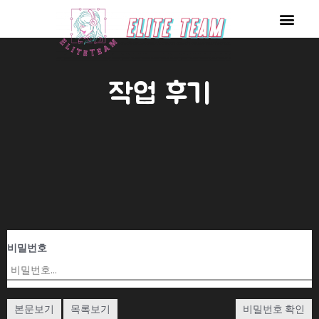
콘
Men
텐
츠
로
작업 후기
건
너
뛰
기
비밀번호
본문보기
목록보기
비밀번호 확인