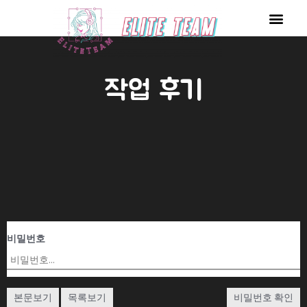
콘
Men
텐
츠
로
작업 후기
건
너
뛰
기
비밀번호
본문보기
목록보기
비밀번호 확인