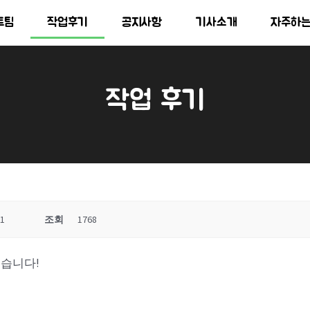
트팀
작업후기
공지사항
기사소개
자주하
작업 후기
21
조회
1768
했습니다!