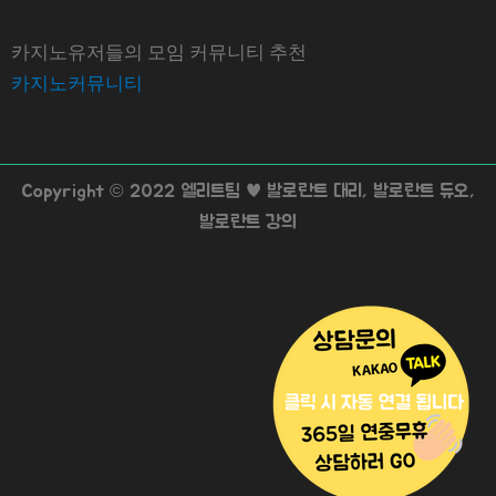
카지노유저들의 모임 커뮤니티 추천
카지노커뮤니티
Copyright © 2022 엘리트팀 ♥ 발로란트 대리, 발로란트 듀오,
발로란트 강의