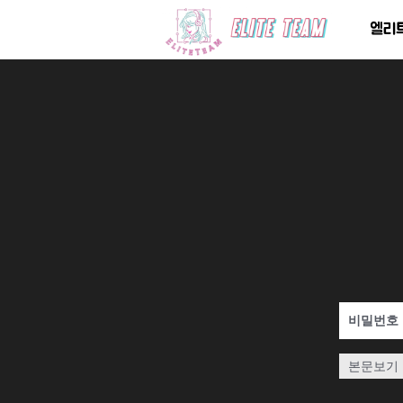
콘
엘리
텐
츠
로
건
너
뛰
기
비밀번호
본문보기