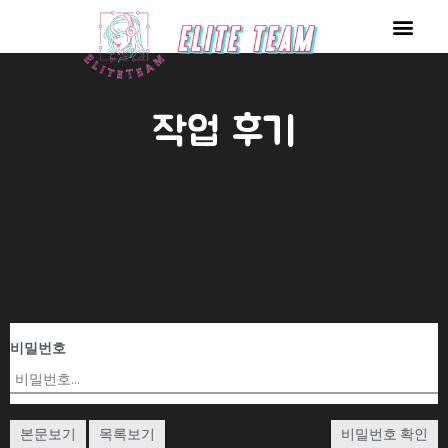
콘
Men
텐
츠
로
작업 후기
건
너
뛰
기
비밀번호
본문보기
목록보기
비밀번호 확인