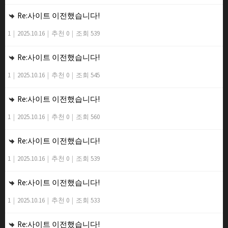
Re:사이트 이전했습니다!
1
|
2025.10.16
|
추천 0
|
조회 539
Re:사이트 이전했습니다!
1
|
2025.10.16
|
추천 0
|
조회 545
Re:사이트 이전했습니다!
1
|
2025.10.16
|
추천 0
|
조회 560
Re:사이트 이전했습니다!
1
|
2025.10.16
|
추천 0
|
조회 539
Re:사이트 이전했습니다!
1
|
2025.10.16
|
추천 0
|
조회 533
Re:사이트 이전했습니다!