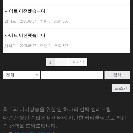
사이트 이전했습니다!
엘리트
|
2025.09.07
|
추천 0
|
조회 936
사이트 이전했습니다!
엘리트
|
2025.09.07
|
추천 0
|
조회 922
1
»
마지막
검색
글쓰기
최고의 티어상승을 위한 단 하나의 선택 엘리트팀
다년간 쌓인 수많은 데이터에 기반한 커리큘럼으로 최선
의 선택을 도와드립니다.