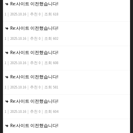
Re:사이트 이전했습니다!
1
|
2025.10.16
|
추천 0
|
조회 618
Re:사이트 이전했습니다!
1
|
2025.10.16
|
추천 0
|
조회 602
Re:사이트 이전했습니다!
1
|
2025.10.16
|
추천 0
|
조회 608
Re:사이트 이전했습니다!
1
|
2025.10.16
|
추천 0
|
조회 581
Re:사이트 이전했습니다!
1
|
2025.10.16
|
추천 0
|
조회 604
Re:사이트 이전했습니다!