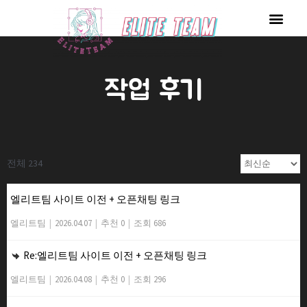
콘
Men
텐
츠
로
작업 후기
건
너
뛰
기
전체 234
엘리트팀 사이트 이전 + 오픈채팅 링크
엘리트팀
|
2026.04.07
|
추천 0
|
조회 686
Re:엘리트팀 사이트 이전 + 오픈채팅 링크
엘리트팀
|
2026.04.08
|
추천 0
|
조회 296