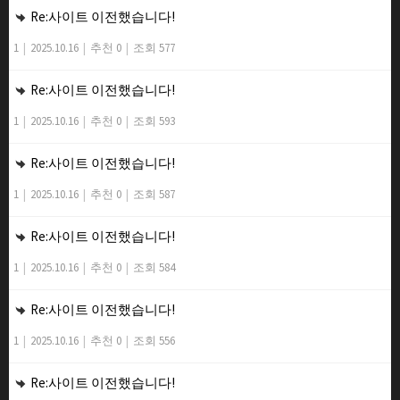
Re:사이트 이전했습니다!
1
|
2025.10.16
|
추천 0
|
조회 577
Re:사이트 이전했습니다!
1
|
2025.10.16
|
추천 0
|
조회 593
Re:사이트 이전했습니다!
1
|
2025.10.16
|
추천 0
|
조회 587
Re:사이트 이전했습니다!
1
|
2025.10.16
|
추천 0
|
조회 584
Re:사이트 이전했습니다!
1
|
2025.10.16
|
추천 0
|
조회 556
Re:사이트 이전했습니다!