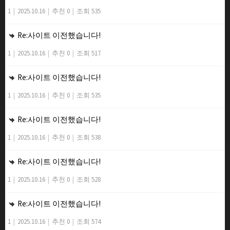
1
|
2025.10.16
|
추천 0
|
조회 535
Re:사이트 이전했습니다!
1
|
2025.10.16
|
추천 0
|
조회 517
Re:사이트 이전했습니다!
1
|
2025.10.16
|
추천 0
|
조회 535
Re:사이트 이전했습니다!
1
|
2025.10.16
|
추천 0
|
조회 538
Re:사이트 이전했습니다!
1
|
2025.10.16
|
추천 0
|
조회 528
Re:사이트 이전했습니다!
1
|
2025.10.16
|
추천 0
|
조회 574