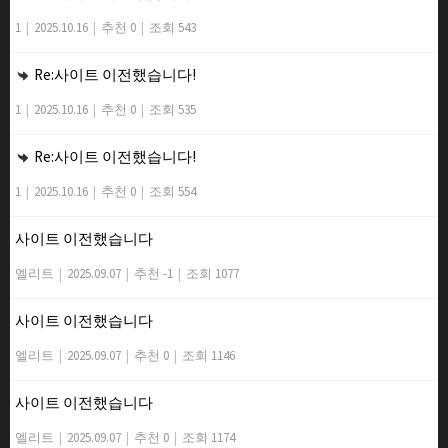
1
|
2025.10.16
|
추천 0
|
조회 543
Re:사이트 이전했습니다!
1
|
2025.10.16
|
추천 0
|
조회 535
Re:사이트 이전했습니다!
1
|
2025.10.16
|
추천 0
|
조회 554
사이트 이전했습니다
엘리트
|
2025.09.07
|
추천 -1
|
조회 1077
사이트 이전했습니다
엘리트
|
2025.09.07
|
추천 0
|
조회 1146
사이트 이전했습니다
엘리트
|
2025.09.07
|
추천 0
|
조회 1174