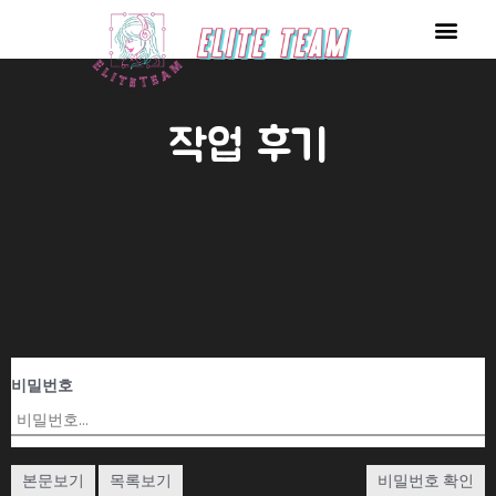
콘
Men
텐
츠
로
작업 후기
건
너
뛰
기
비밀번호
본문보기
목록보기
비밀번호 확인