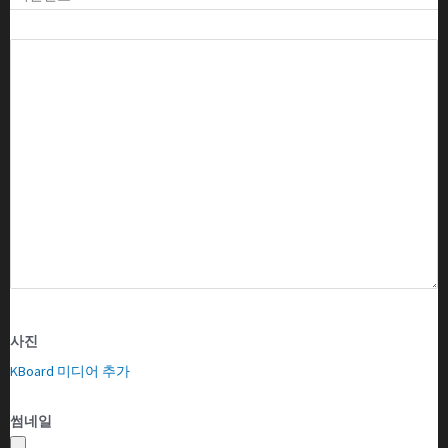
사진
KBoard 미디어 추가
썸네일