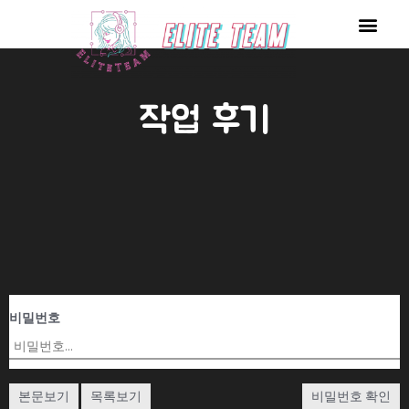
콘
Men
텐
츠
로
작업 후기
건
너
뛰
기
비밀번호
본문보기
목록보기
비밀번호 확인