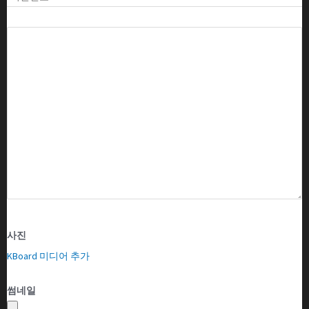
사진
KBoard 미디어 추가
썸네일