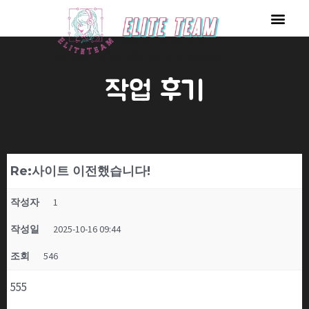
콘
Men
텐
츠
로
작업 후기
건
너
뛰
기
Re:사이트 이전했습니다!
작성자
1
작성일
2025-10-16 09:44
조회
546
555