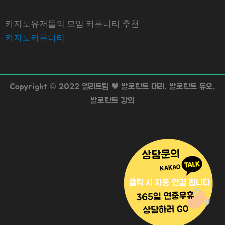
카지노유저들의 모임 커뮤니티 추천
카지노커뮤니티
Copyright © 2022 엘리트팀 ♥ 발로란트 대리, 발로란트 듀오,
발로란트 강의