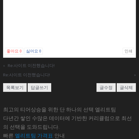
좋아요
0
싫어요
0
인쇄
«
Re:사이트 이전했습니다!
Re:사이트 이전했습니다!
»
목록보기
답글쓰기
글수정
글삭제
최고의 티어상승을 위한 단 하나의 선택 엘리트팀
다년간 쌓인 수많은 데이터에 기반한 커리큘럼으로 최선
의 선택을 도와드립니다.
빠른
엘리트팀 가격표
안내