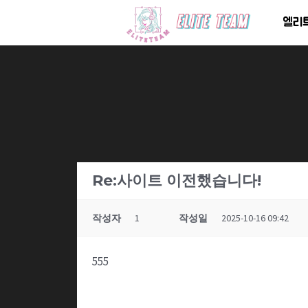
콘
엘리
텐
츠
로
건
너
뛰
기
Re:사이트 이전했습니다!
작성자
1
작성일
2025-10-16 09:42
555