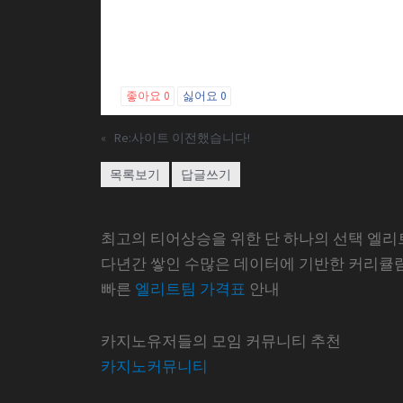
좋아요
0
싫어요
0
«
Re:사이트 이전했습니다!
목록보기
답글쓰기
최고의 티어상승을 위한 단 하나의 선택 엘리
다년간 쌓인 수많은 데이터에 기반한 커리큘
빠른
엘리트팀 가격표
안내
카지노유저들의 모임 커뮤니티 추천
카지노커뮤니티