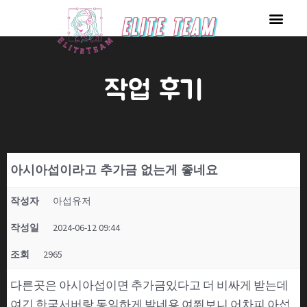
콘
Men
텐
츠
로
작업 후기
건
너
뛰
기
아시아섭이라고 추가금 없는게 좋네요
작성자
아섭유저
작성일
2024-06-12 09:44
조회
2965
다른곳은 아시아섭이면 추가금있다고 더 비싸게 받는데
여긴 한국서버랑 동일하게 받네용 여쭤보니 어차피 아섭