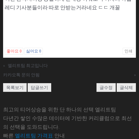
레디 기사분들이라 따로 안받는거라네요 ㄷㄷ 개꿀
좋아요
0
싫어요
0
인쇄
«
엘리트팀 최고입니다
카카오톡 문의 안됨
»
목록보기
답글쓰기
글수정
글삭제
최고의 티어상승을 위한 단 하나의 선택 엘리트팀
다년간 쌓인 수많은 데이터에 기반한 커리큘럼으로 최선
의 선택을 도와드립니다.
빠른
엘리트팀 가격표
안내